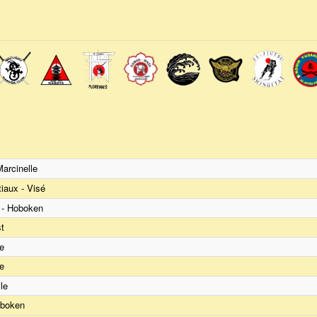
arcinelle
iaux - Visé
 - Hoboken
st
e
e
le
oboken